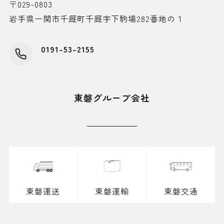
〒029-0803
岩手県一関市千厩町千厩字下駒場282番地の１
0191-53-2155
東磐グループ会社
東磐運送
東磐運輸
東磐交通