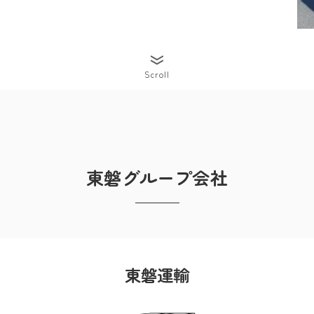
Scroll
東磐グループ会社
東磐運輸